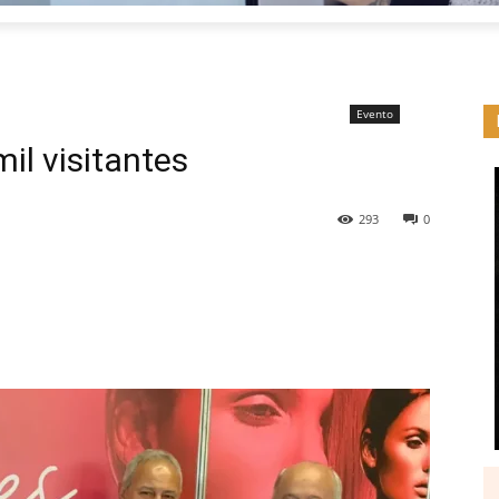
Evento
il visitantes
293
0