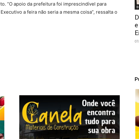
o. “O apoio da prefeitura foi imprescindível para
E
Executivo a feira não seria a mesma coisa”, ressalta o
D
e
E
07
P