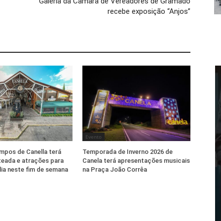
Galeria da Câmara de Vereadores de Gramado
recebe exposição “Anjos”
Evento
mpos de Canella terá
Temporada de Inverno 2026 de
eada e atrações para
Canela terá apresentações musicais
lia neste fim de semana
na Praça João Corrêa