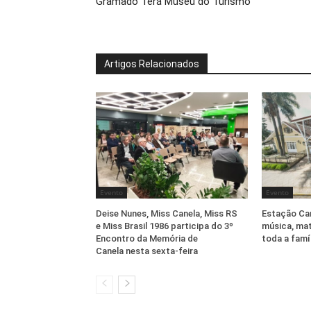
Gramado Terá Museu do Turismo
Artigos Relacionados
Evento
Evento
Deise Nunes, Miss Canela, Miss RS
Estação Ca
e Miss Brasil 1986 participa do 3º
música, mat
Encontro da Memória de
toda a famí
Canela nesta sexta-feira