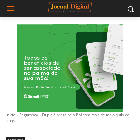
Início
Segurança
Dupla é presa pela BM com mais de meio quilo de
drogas...
Segurança