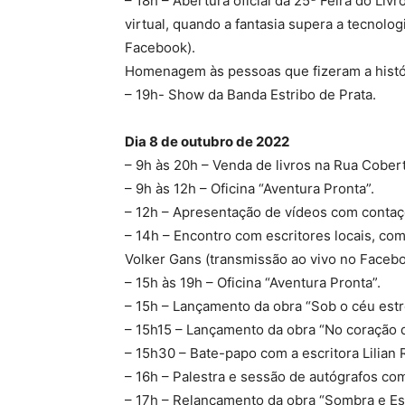
– 18h – Abertura oficial da 25ª Feira do Li
virtual, quando a fantasia supera a tecnolo
Facebook).
Homenagem às pessoas que fizeram a histór
– 19h- Show da Banda Estribo de Prata.
Dia 8 de outubro de 2022
– 9h às 20h – Venda de livros na Rua Cobert
– 9h às 12h – Oficina “Aventura Pronta”.
– 12h – Apresentação de vídeos com contaçõ
– 14h – Encontro com escritores locais, c
Volker Gans (transmissão ao vivo no Facebo
– 15h às 19h – Oficina “Aventura Pronta”.
– 15h – Lançamento da obra “Sob o céu estr
– 15h15 – Lançamento da obra “No coração da
– 15h30 – Bate-papo com a escritora Lilian 
– 16h – Palestra e sessão de autógrafos com 
– 17h – Relançamento da obra “Sombra e Es