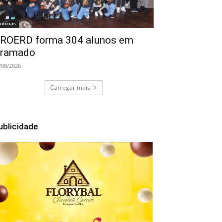
otícias
ROERD forma 304 alunos em
ramado
/08/2026
Carregar mais
ublicidade