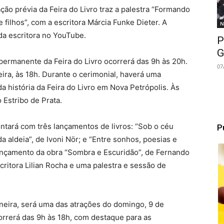
ção prévia da Feira do Livro traz a palestra “Formando
 e filhos”, com a escritora Márcia Funke Dieter. A
N
da escritora no YouTube.
P
G
permanente da Feira do Livro ocorrerá das 9h às 20h.
07
eira, às 18h. Durante o cerimonial, haverá uma
história da Feira do Livro em Nova Petrópolis. Às
 Estribo de Prata.
ontará com três lançamentos de livros: “Sob o céu
P
a aldeia”, de Ivoni Nör; e “Entre sonhos, poesias e
lançamento da obra “Sombra e Escuridão”, de Fernando
ritora Lilian Rocha e uma palestra e sessão de
oneira, será uma das atrações do domingo, 9 de
rrerá das 9h às 18h, com destaque para as