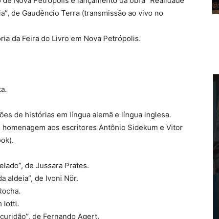
vro de Nova Petrópolis e lançamento da obra “Realidade
gia”, de Gaudêncio Terra (transmissão ao vivo no
ia da Feira do Livro em Nova Petrópolis.
a.
es de histórias em língua alemã e língua inglesa.
om homenagem aos escritores Antônio Sidekum e Vitor
ok).
elado”, de Jussara Prates.
 aldeia”, de Ivoni Nör.
Rocha.
Iotti.
curidão”, de Fernando Agert.