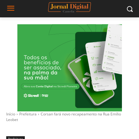
Início
Prefeitura
Corsan fará novo recapeamento na Rua Emílio
Leobet
Prefeitura