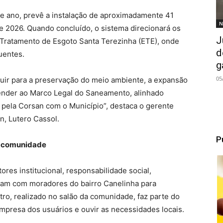
te ano, prevê a instalação de aproximadamente 41
N
de 2026. Quando concluído, o sistema direcionará os
J
 Tratamento de Esgoto Santa Terezinha (ETE), onde
d
uentes.
g
05
buir para a preservação do meio ambiente, a expansão
tender ao Marco Legal do Saneamento, alinhado
 pela Corsan com o Município”, destaca o gerente
n, Lutero Cassol.
P
a comunidade
ores institucional, responsabilidade social,
ram com moradores do bairro Canelinha para
tro, realizado no salão da comunidade, faz parte do
mpresa dos usuários e ouvir as necessidades locais.