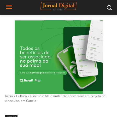
Início
Cultura
Cinema e Meio Ambiente conversam em projeto de
cineclube, em Canela
Cultura