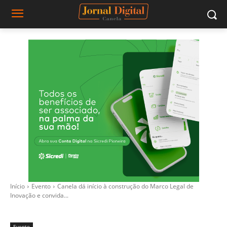
Início
Evento
Canela dá início à construção do Marco Legal de
Inovação e convida...
Evento