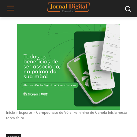
Início
Esporte
Campeonato de Vôlei Feminino de Canela inicia nesta
terça-feira
Esporte