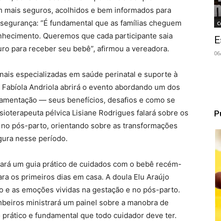
am mais seguros, acolhidos e bem informados para
 segurança: “É fundamental que as famílias cheguem
C
nhecimento. Queremos que cada participante saia
E
ro para receber seu bebê”, afirmou a vereadora.
06
nais especializadas em saúde perinatal e suporte à
Fabíola Andriola abrirá o evento abordando um dos
mamentação — seus benefícios, desafios e como se
isioterapeuta pélvica Lisiane Rodrigues falará sobre os
P
 no pós-parto, orientando sobre as transformações
gura nesse período.
ntará um guia prático de cuidados com o bebê recém-
ra os primeiros dias em casa. A doula Elu Araújo
o e as emoções vividas na gestação e no pós-parto.
beiros ministrará um painel sobre a manobra de
ático e fundamental que todo cuidador deve ter.