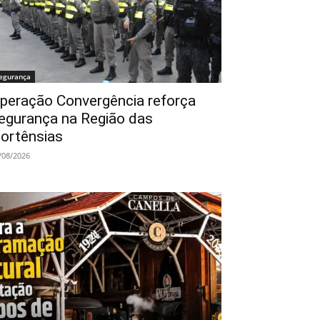
egurança
peração Convergência reforça
egurança na Região das
ortênsias
/08/2026