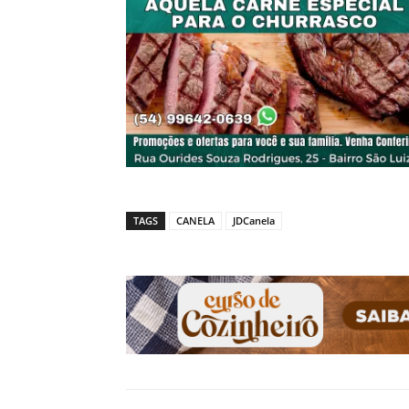
TAGS
CANELA
JDCanela