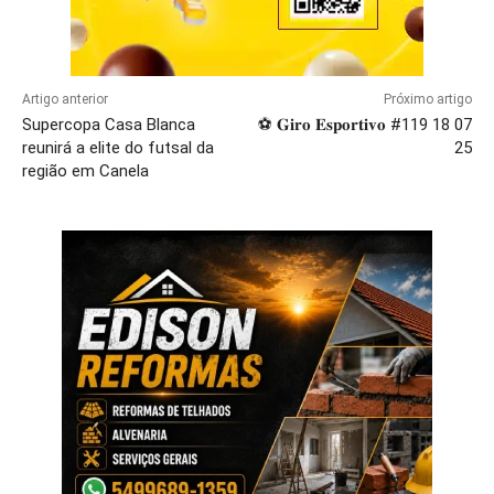
Artigo anterior
Próximo artigo
Supercopa Casa Blanca
⚽ 𝐆𝐢𝐫𝐨 𝐄𝐬𝐩𝐨𝐫𝐭𝐢𝐯𝐨 #119 18 07
reunirá a elite do futsal da
25
região em Canela