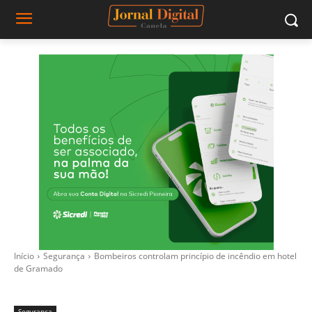
Início
Segurança
Bombeiros controlam princípio de incêndio em hotel
de Gramado
Segurança