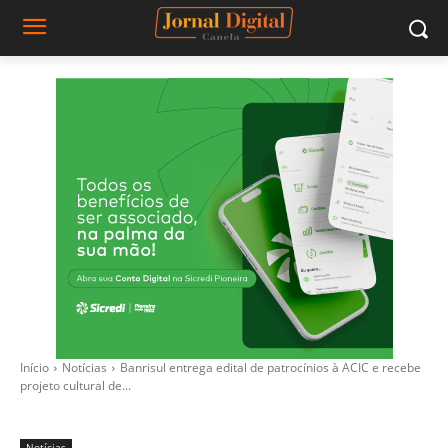
Início
Notícias
Banrisul entrega edital de patrocínios à ACIC e recebe
projeto cultural de...
Notícias