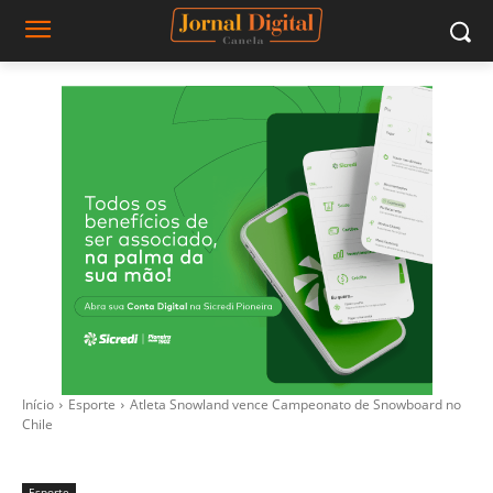
Início
Esporte
Atleta Snowland vence Campeonato de Snowboard no
Chile
Esporte