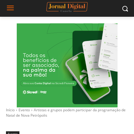
Início
Evento
Artistas e grupos podem participar da programação de
Natal de Nova Petrópolis
Evento