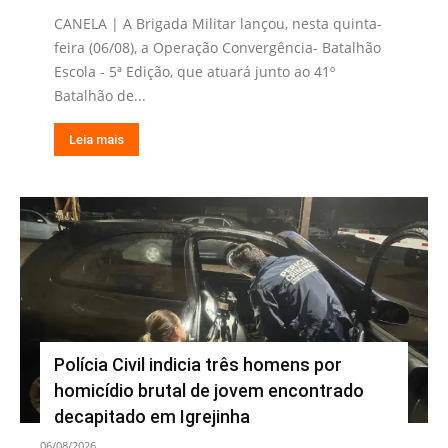
CANELA | A Brigada Militar lançou, nesta quinta-
feira (06/08), a Operação Convergência- Batalhão
Escola - 5ª Edição, que atuará junto ao 41º
Batalhão de...
Leia mais
Polícia Civil indicia três homens por
homicídio brutal de jovem encontrado
decapitado em Igrejinha
06/08/2026