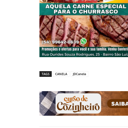
TAGS
CANELA
JDCanela