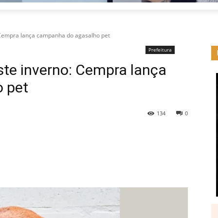
Cempra lança campanha do agasalho pet
Prefeitura
te inverno: Cempra lança
 pet
134
0