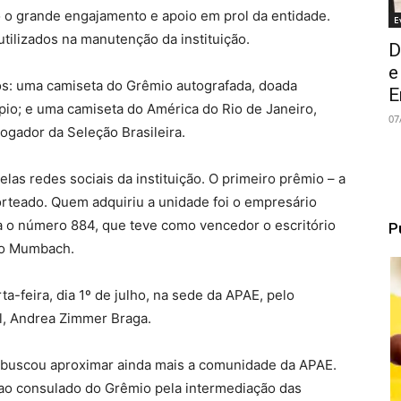
o grande engajamento e apoio em prol da entidade.
E
tilizados na manutenção da instituição.
D
e
s: uma camiseta do Grêmio autografada, doada
E
pio; e uma camiseta do América do Rio de Janeiro,
07
ogador da Seleção Brasileira.
las redes sociais da instituição. O primeiro prêmio – a
rteado. Quem adquiriu a unidade foi o empresário
a o número 884, que teve como vencedor o escritório
P
go Mumbach.
a-feira, dia 1º de julho, na sede da APAE, pelo
al, Andrea Zimmer Braga.
o buscou aproximar ainda mais a comunidade da APAE.
o consulado do Grêmio pela intermediação das