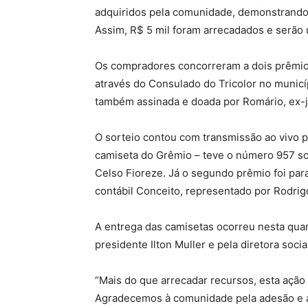
adquiridos pela comunidade, demonstrando 
Assim, R$ 5 mil foram arrecadados e serão u
Os compradores concorreram a dois prêmio
através do Consulado do Tricolor no municí
também assinada e doada por Romário, ex-j
O sorteio contou com transmissão ao vivo pe
camiseta do Grêmio – teve o número 957 so
Celso Fioreze. Já o segundo prêmio foi par
contábil Conceito, representado por Rodri
A entrega das camisetas ocorreu nesta quart
presidente Ilton Muller e pela diretora soci
“Mais do que arrecadar recursos, esta açã
Agradecemos à comunidade pela adesão e a