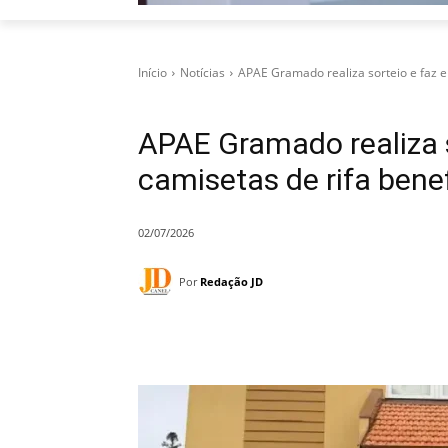
Início
Notícias
APAE Gramado realiza sorteio e faz e
APAE Gramado realiza s
camisetas de rifa bene
02/07/2026
Por
Redação JD