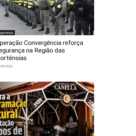
egurança
peração Convergência reforça
egurança na Região das
ortênsias
/08/2026