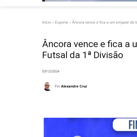
Início
Esporte
Âncora vence e fica a um empate do tít
Âncora vence e fica a 
Futsal da 1ª Divisão
03/12/2024
Por
Alexandre Cruz