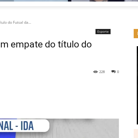
ulo do Futsal da...
Esporte
um empate do título do
228
0