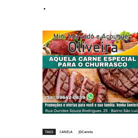
TAGS
CANELA
JDCanela