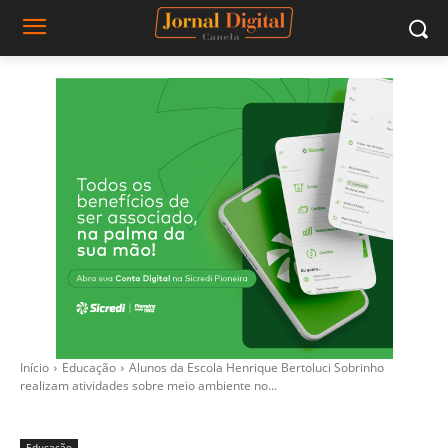
Início
Educação
Alunos da Escola Henrique Bertoluci Sobrinho
realizam atividades sobre meio ambiente no...
Educação