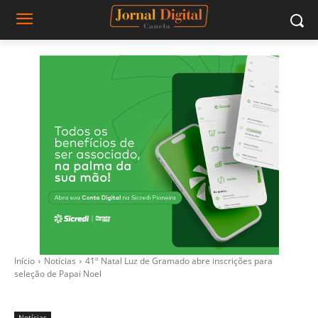
Início
Notícias
41º Natal Luz de Gramado abre inscrições para
seleção de Papai Noel
Notícias