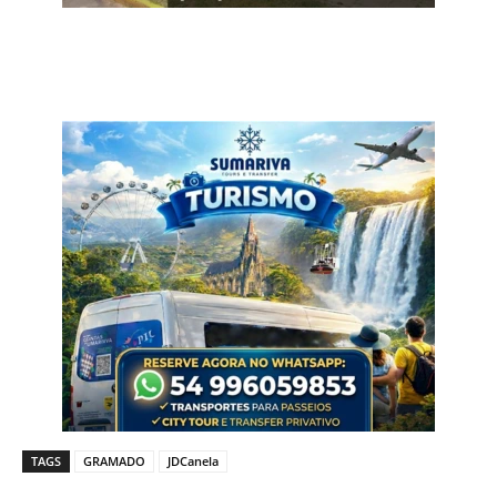
TAGS
GRAMADO
JDCanela