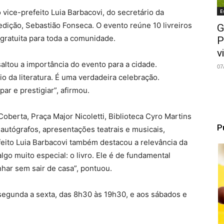
E
 vice-prefeito Luia Barbacovi, do secretário da
 edição, Sebastião Fonseca. O evento reúne 10 livreiros
G
gratuita para toda a comunidade.
P
v
saltou a importância do evento para a cidade.
07
o da literatura. É uma verdadeira celebração.
r e prestigiar”, afirmou.
oberta, Praça Major Nicoletti, Biblioteca Cyro Martins
P
 autógrafos, apresentações teatrais e musicais,
efeito Luia Barbacovi também destacou a relevância da
lgo muito especial: o livro. Ele é de fundamental
nhar sem sair de casa”, pontuou.
segunda a sexta, das 8h30 às 19h30, e aos sábados e