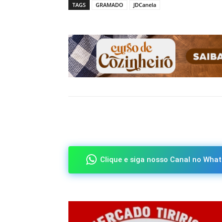
TAGS
GRAMADO
JDCanela
Compartilhado
Clique e siga nosso Canal no What