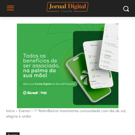
Início
Evento
1º RolimBeiros movimenta comunidade com dia de sol,
alegria e união
Evento