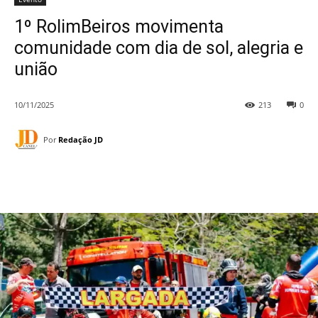
1º RolimBeiros movimenta
comunidade com dia de sol, alegria e
união
10/11/2025
213
0
Por
Redação JD