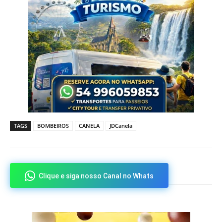
TAGS
BOMBEIROS
CANELA
JDCanela
Clique e siga nosso Canal no Whats