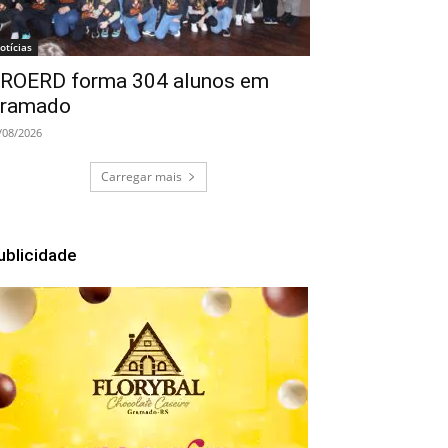
otícias
ROERD forma 304 alunos em
ramado
/08/2026
Carregar mais
ublicidade