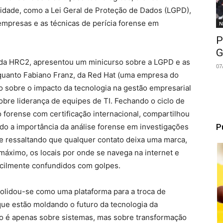
lidade, como a Lei Geral de Proteção de Dados (LGPD),
empresas e as técnicas de perícia forense em
N
P
G
, da HRC2, apresentou um minicurso sobre a LGPD e as
07
quanto Fabiano Franz, da Red Hat (uma empresa do
 sobre o impacto da tecnologia na gestão empresarial
obre liderança de equipes de TI. Fechando o ciclo de
o forense com certificação internacional, compartilhou
P
ndo a importância da análise forense em investigações
 ressaltando que qualquer contato deixa uma marca,
máximo, os locais por onde se navega na internet e
acilmente confundidos com golpes.
nsolidou-se como uma plataforma para a troca de
ue estão moldando o futuro da tecnologia da
o é apenas sobre sistemas, mas sobre transformação