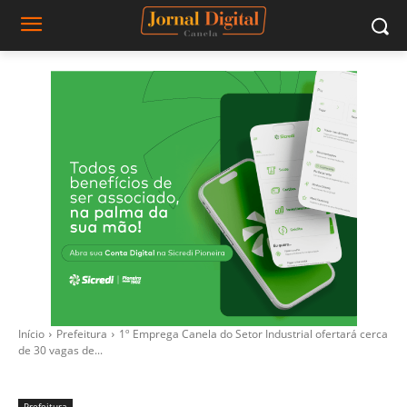
Início
Prefeitura
1º Emprega Canela do Setor Industrial ofertará cerca
de 30 vagas de...
Prefeitura