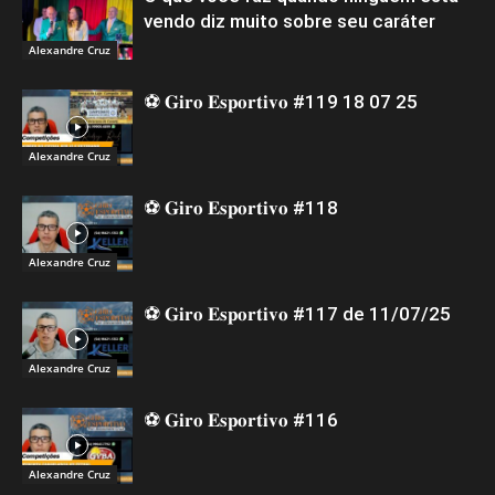
vendo diz muito sobre seu caráter
Alexandre Cruz
⚽ 𝐆𝐢𝐫𝐨 𝐄𝐬𝐩𝐨𝐫𝐭𝐢𝐯𝐨 #119 18 07 25
Alexandre Cruz
⚽ 𝐆𝐢𝐫𝐨 𝐄𝐬𝐩𝐨𝐫𝐭𝐢𝐯𝐨 #118
Alexandre Cruz
⚽ 𝐆𝐢𝐫𝐨 𝐄𝐬𝐩𝐨𝐫𝐭𝐢𝐯𝐨 #117 de 11/07/25
Alexandre Cruz
⚽ 𝐆𝐢𝐫𝐨 𝐄𝐬𝐩𝐨𝐫𝐭𝐢𝐯𝐨 #116
Alexandre Cruz