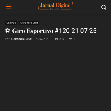
Colunas
Alexandre Cruz
⚽ 𝐆𝐢𝐫𝐨 𝐄𝐬𝐩𝐨𝐫𝐭𝐢𝐯𝐨 #120 21 07 25
Por
Alexandre Cruz
-
21/07/2025
839
0