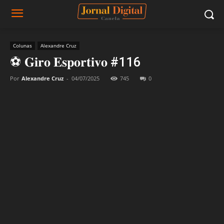
Colunas
Alexandre Cruz
⚽ 𝐆𝐢𝐫𝐨 𝐄𝐬𝐩𝐨𝐫𝐭𝐢𝐯𝐨 #116
Por
Alexandre Cruz
-
04/07/2025
745
0