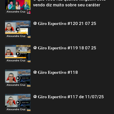
vendo diz muito sobre seu caráter
Alexandre Cruz
⚽ 𝐆𝐢𝐫𝐨 𝐄𝐬𝐩𝐨𝐫𝐭𝐢𝐯𝐨 #120 21 07 25
Alexandre Cruz
⚽ 𝐆𝐢𝐫𝐨 𝐄𝐬𝐩𝐨𝐫𝐭𝐢𝐯𝐨 #119 18 07 25
Alexandre Cruz
⚽ 𝐆𝐢𝐫𝐨 𝐄𝐬𝐩𝐨𝐫𝐭𝐢𝐯𝐨 #118
Alexandre Cruz
⚽ 𝐆𝐢𝐫𝐨 𝐄𝐬𝐩𝐨𝐫𝐭𝐢𝐯𝐨 #117 de 11/07/25
Alexandre Cruz